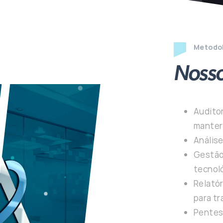
Metodol
Nosso
Auditor
manter 
Anális
Gestão
tecnol
Relató
para tr
Pentes