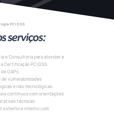
ogia PCI DSS
s serviços:
ia e Consultoria para atender e
a Certificação PCI DSS.
e de GAPs.
 de vulnerabilidades
ógicas e não tecnológicas.
rios contínuos com orientações
atativas técnicas.
t externo e interno com