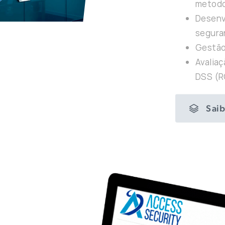
metodo
Desenv
segura
Gestão
Avaliaç
DSS (R
Saib