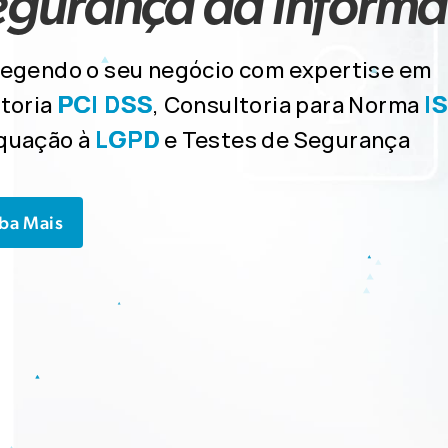
egurança da Inform
egendo o seu negócio com expertise em
PCI DSS
I
toria
, Consultoria para Norma
LGPD
quação à
e Testes de Segurança
ba Mais