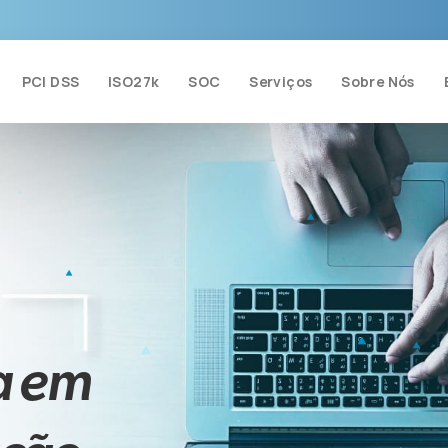
PCI DSS
ISO27k
SOC
Serviços
Sobre Nós
a em