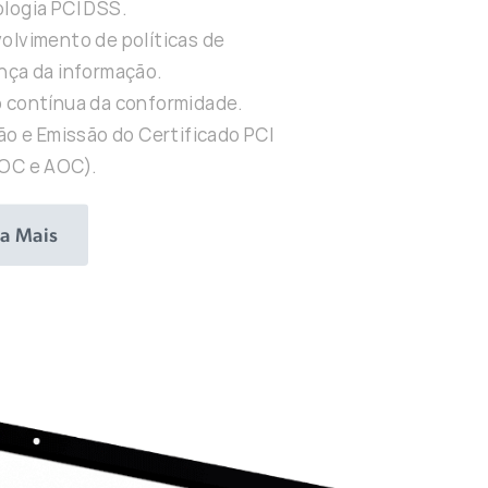
logia PCI DSS.
olvimento de políticas de
nça da informação.
 contínua da conformidade.
ão e Emissão do Certificado PCI
OC e AOC).
a Mais