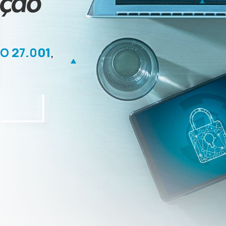
ação
SO 27.001
,