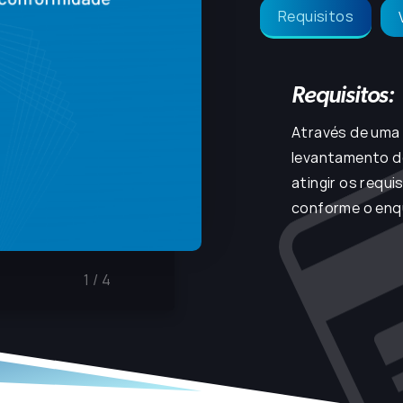
Requisitos
Requisitos:
Através de uma 
levantamento d
atingir os requ
conforme o enq
1
/
4