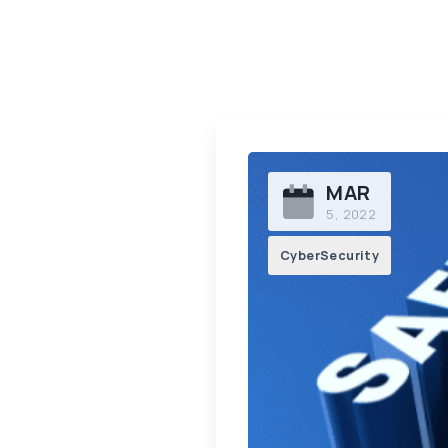
MAR
5, 2022
CyberSecurity