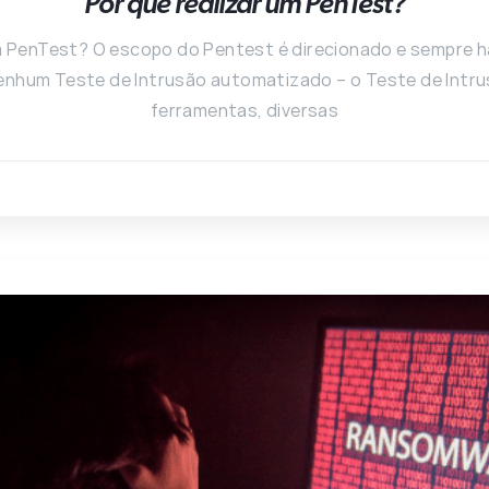
Por que realizar um PenTest?
um PenTest? O escopo do Pentest é direcionado e sempre 
nenhum Teste de Intrusão automatizado – o Teste de Intru
ferramentas, diversas