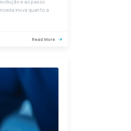
 evolução e ao passo
 moeda inova quanto a
Read More