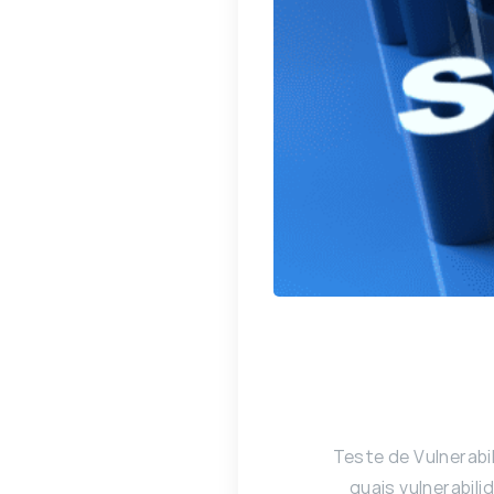
Teste de Vulnerab
quais vulnerabil