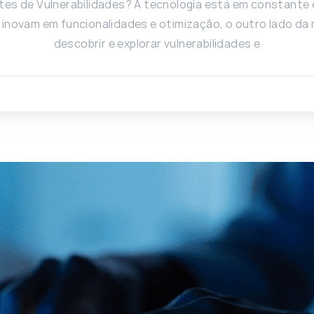
stes de Vulnerabilidades? A tecnologia está em constante
inovam em funcionalidades e otimização, o outro lado da
descobrir e explorar vulnerabilidades e