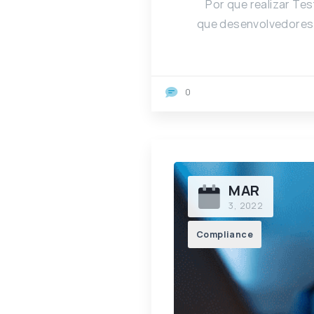
Por que realizar Te
que desenvolvedores 
0
MAR
3, 2022
Compliance