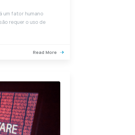
há um fator humano
são requer o uso de
Read More