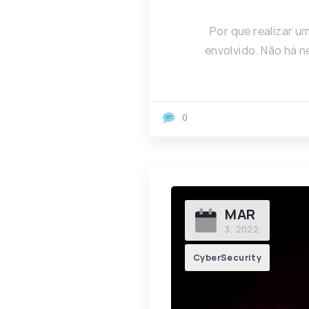
Por que realizar 
envolvido. Não há 
0
MAR
3, 2022
CyberSecurity