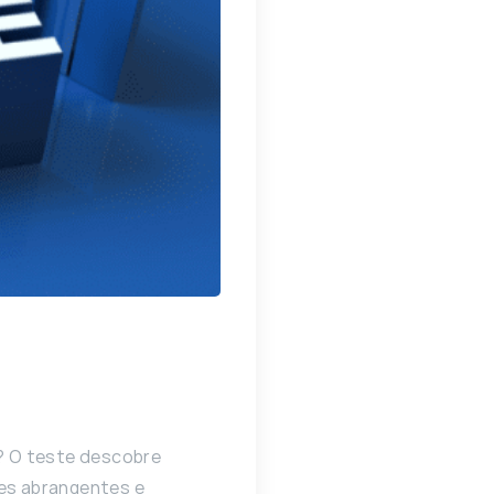
? O teste descobre
ões abrangentes e