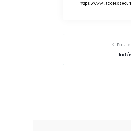
Previou
Indú