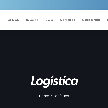
PCI DSS
ISO27k
SOC
Serviços
Sobre Nós
Logística
Home
Logística