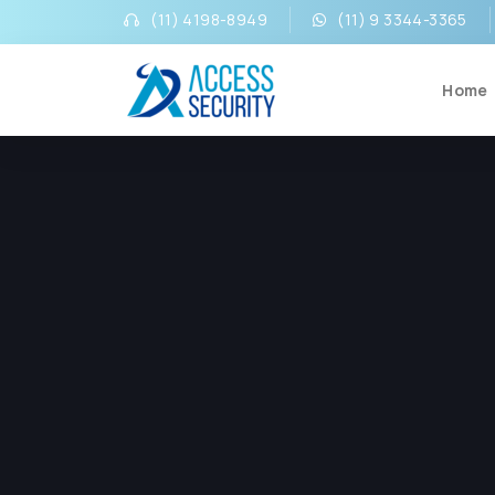
(11) 4198-8949
(11) 9 3344-3365
Home