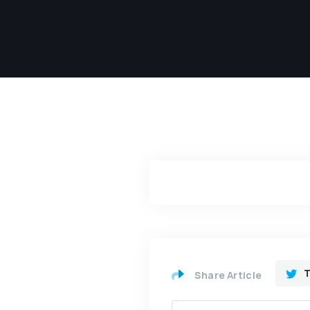
T
Share Article