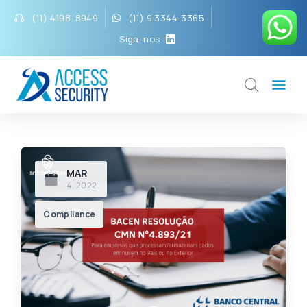
(11) 4198-8949
(11) 9 3344-3365
Siga-nos
MAR
4, 2022
Compliance